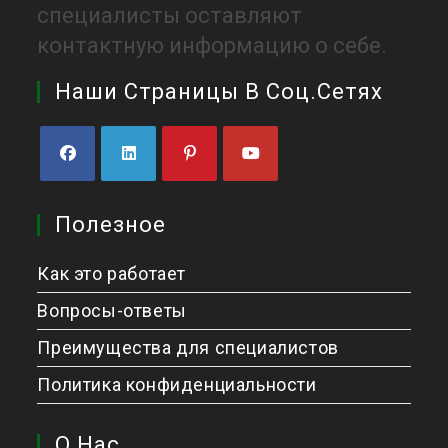
специалисты оставляют
контактную информацию о себе.
Наши Страницы В Соц.сетях
Откроется
Откроется
Откроется
Откроется
в
в
в
в
Полезное
новой
новой
новой
новой
вкладке
вкладке
вкладке
вкладке
Как это работает
Вопросы-ответы
Преимущества для специалистов
Политика конфиденциальности
О Нас