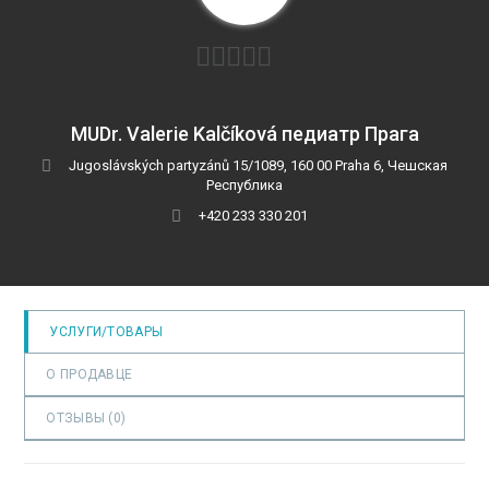
0
MUDr. Valerie Kalčíková педиатр Прага
и
Jugoslávských partyzánů 15/1089, 160 00 Praha 6, Чешская
з
Республика
5
+420 233 330 201
УСЛУГИ/ТОВАРЫ
О ПРОДАВЦЕ
ОТЗЫВЫ (
0
)