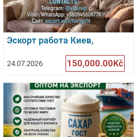
Эскорт работа Киев,
Кишинев, Варшава, Берлин,
150,000.00Kč
24.07.2026
Париж.