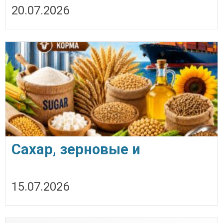
20.07.2026
экспортные поставки
Сахар, зерновые и
зернобобовые, масличные
15.07.2026
культуры, корма