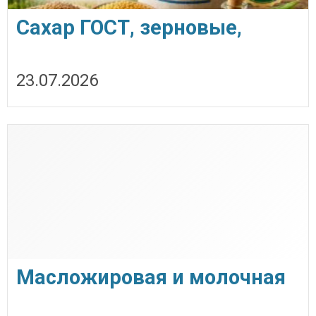
Сахар ГОСТ, зерновые,
бобовые и масличные
23.07.2026
культуры оптом
Масложировая и молочная
продукция СолПро —