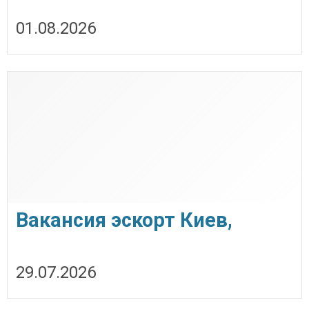
подсолнечного масла от
01.08.2026
завода. Экспорт
Вакансия эскорт Киев,
Кишинев, Варшава, Берлин,
29.07.2026
Париж.