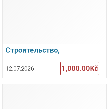
Строительство,
проектирование и ремонт
1,000.00Kč
12.07.2026
под ключ в Чехии —
BIOHITECH s.r.o.