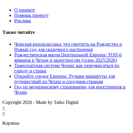
О проекте
Помощь проекту
Реклама
Также читайте
Чешская киноклассика: что смотреть на Рождество и
Новый год для сказочного настроения
Рождественская магия Центральной Европы: ТОП-6
ярмарок в Чехии и окрестностях (сезон 2025/2026)
Транспортная система Чехии: как передвигаться по
городу и стране
Откройте сердце Европы: Лучшие маршруты для
путешествий по Чехии и соседним странам
Гид по медицинскому страхованию для иностранцев в
Чехии
Copyright 2026 - Made by Taiko Digital
×
×
Корзина