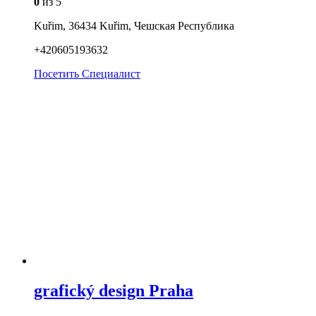
0
из 5
Kuřim, 36434 Kuřim, Чешская Республика
+420605193632
Посетить
Специалист
grafický design Praha