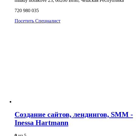
milady horakove 23, 60200 Brno, Чешская Республика
720 980 035
Посетить
Специалист
Создание сайтов, лендингов, SMM -
Inessa Hartmann
0
из 5