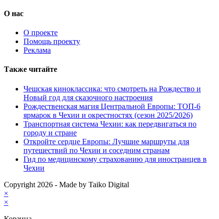
О нас
О проекте
Помощь проекту
Реклама
Также читайте
Чешская киноклассика: что смотреть на Рождество и
Новый год для сказочного настроения
Рождественская магия Центральной Европы: ТОП-6
ярмарок в Чехии и окрестностях (сезон 2025/2026)
Транспортная система Чехии: как передвигаться по
городу и стране
Откройте сердце Европы: Лучшие маршруты для
путешествий по Чехии и соседним странам
Гид по медицинскому страхованию для иностранцев в
Чехии
Copyright 2026 - Made by Taiko Digital
×
×
Корзина