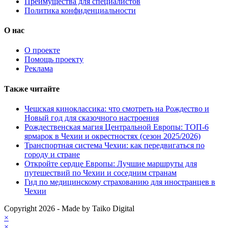
Преимущества для специалистов
Политика конфиденциальности
О нас
О проекте
Помощь проекту
Реклама
Также читайте
Чешская киноклассика: что смотреть на Рождество и
Новый год для сказочного настроения
Рождественская магия Центральной Европы: ТОП-6
ярмарок в Чехии и окрестностях (сезон 2025/2026)
Транспортная система Чехии: как передвигаться по
городу и стране
Откройте сердце Европы: Лучшие маршруты для
путешествий по Чехии и соседним странам
Гид по медицинскому страхованию для иностранцев в
Чехии
Copyright 2026 - Made by Taiko Digital
×
×