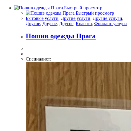
Быстрый просмотр
Быстрый просмотр
Бытовые услуги
,
Другие услуги
,
Другие услуги
,
Другое
,
Другое
,
Другое
,
Красота
,
Фриланс услуги
Пошив одежды Прага
Специалист: