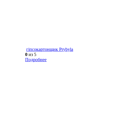
гіпсокартонщик Prybyla
0
из 5
Подробнее