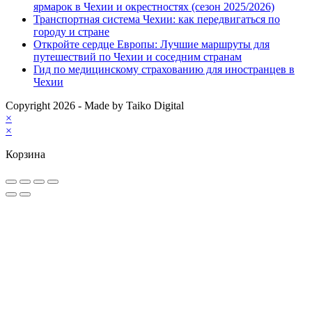
ярмарок в Чехии и окрестностях (сезон 2025/2026)
Транспортная система Чехии: как передвигаться по
городу и стране
Откройте сердце Европы: Лучшие маршруты для
путешествий по Чехии и соседним странам
Гид по медицинскому страхованию для иностранцев в
Чехии
Copyright 2026 - Made by Taiko Digital
×
×
Корзина