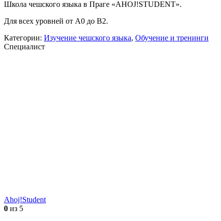
Школа чешского языка в Праге «AHOJ!STUDENT».
Для всех уровней от А0 до В2.
Категории:
Изучение чешского языка
,
Обучение и тренинги
Специалист
Ahoj!Student
0
из 5