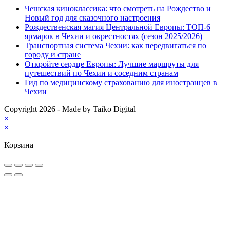
Чешская киноклассика: что смотреть на Рождество и
Новый год для сказочного настроения
Рождественская магия Центральной Европы: ТОП-6
ярмарок в Чехии и окрестностях (сезон 2025/2026)
Транспортная система Чехии: как передвигаться по
городу и стране
Откройте сердце Европы: Лучшие маршруты для
путешествий по Чехии и соседним странам
Гид по медицинскому страхованию для иностранцев в
Чехии
Copyright 2026 - Made by Taiko Digital
×
×
Корзина