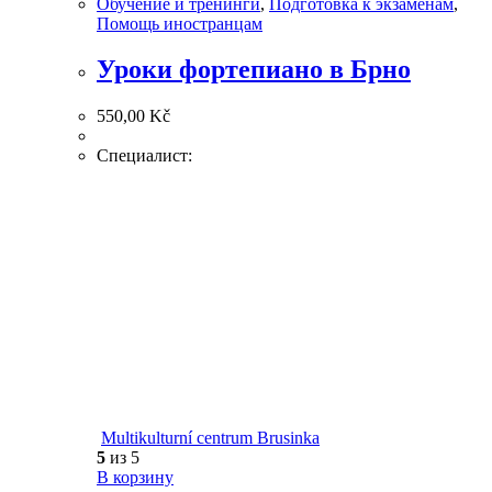
Обучение и тренинги
,
Подготовка к экзаменам
,
Помощь иностранцам
Уроки фортепиано в Брно
550,00
Kč
Специалист:
Multikulturní centrum Brusinka
5
из 5
В корзину