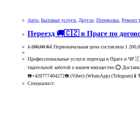
Авто
,
Бытовые услуги
,
Другое
,
Перевозки
,
Ремонт 
Переезд 🚚🇨🇿 в Праге по догов
1 200,00
Kč
Первоначальная цена составляла 1 200,0
Профессиональные услуги переезда в Праге и Ч
тщательной заботой о вашем имуществе.⭕ Достав
☎️+420777404272☎️ (Viber) (WhatsApp) (Telegram)📱
Специалист: