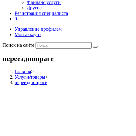
Фриланс услуги
Другое
Регистрация специалиста
0
Управление профилем
Мой аккаунт
Поиск на сайте
переездпопраге
Главная
>
Услуги/товары
>
переездпопраге