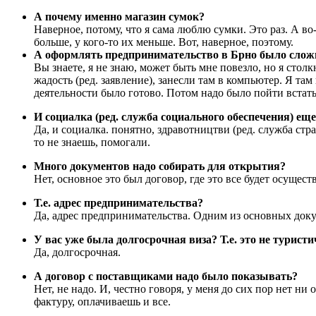
А почему именно магазин сумок?
Наверное, потому, что я сама люблю сумки. Это раз. А во
больше, у кого-то их меньше. Вот, наверное, поэтому.
А оформлять предпринимательство в Брно было слож
Вы знаете, я не знаю, может быть мне повезло, но я стол
жадость (ред. заявление), занесли там в компьютер. Я та
деятельности было готово. Потом надо было пойти встать 
И социалка (ред. служба социального обеспечения) ещ
Да, и социалка. понятно, здравотництви (ред. служба ст
то не знаешь, помогали.
Много документов надо собирать для открытия?
Нет, основное это был договор, где это все будет осуще
Т.е. адрес предпринимательства?
Да, адрес предпринимательства. Одним из основных доку
У вас уже была долгосрочная виза? Т.е. это не туристи
Да, долгосрочная.
А договор с поставщиками надо было показывать?
Нет, не надо. И, честно говоря, у меня до сих пор нет н
фактуру, оплачиваешь и все.