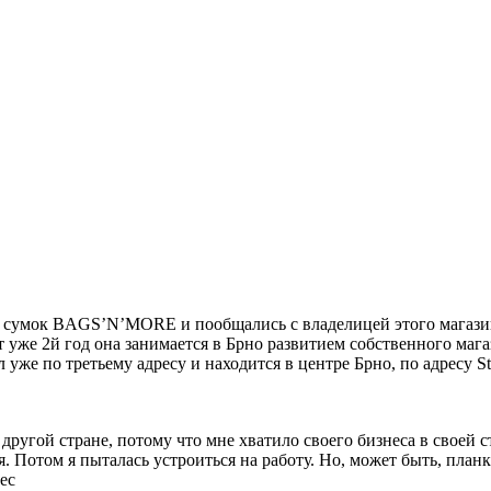
е сумок BAGS’N’MORE и пообщались с владелицей этого магазин
вот уже 2й год она занимается в Брно развитием собственного ма
уже по третьему адресу и находится в центре Брно, по адресу St
 другой стране, потому что мне хватило своего бизнеса в своей ст
. Потом я пыталась устроиться на работу. Но, может быть, планка
ес