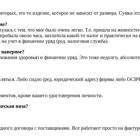
-вторых, это то изделие, которое не зависит от размера. Сумка э
но?
кнулась с тем, что мне было очень легко. Т.е. пришла на живност
м пробыла около часа, заплатила какой-то налог и практически 
на учет в финанчни уряд (ред. налоговая служба).
е наверное?
рахования здоровья) и финанчни уряд. Это тоже недолго, абсолют
ствляться. Либо сидло (ред. юридический адрес) фирмы либо ОС
ментов, кроме вашего удостоверения личности.
ческая виза?
и одного договора с поставщиками. Все работают просто на факт