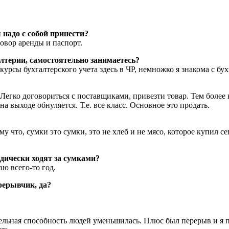
 надо с собой принести?
говор аренды и паспорт.
лтерии, самостоятельно занимаетесь?
 курсы бухгалтерского учета здесь в ЧР, немножко я знакома с бух
Легко договориться с поставщиками, привезти товар. Тем более 
на выходе обнуляется. Т.е. все класс. Основное это продать.
ому что, сумки это сумки, это не хлеб и не мясо, которое купил 
дически ходят за сумками?
аю всего-то год.
рерывчик, да?
ельная способность людей уменьшилась. Плюс был перерыв и я п