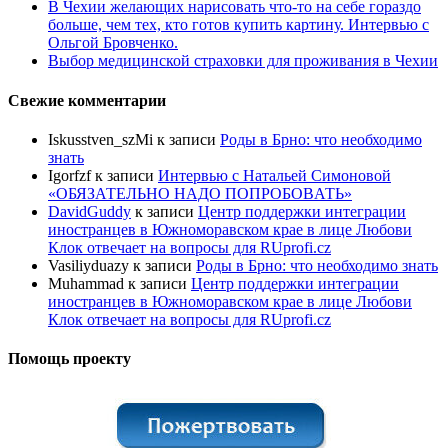
В Чехии желающих нарисовать что-то на себе гораздо
больше, чем тех, кто готов купить картину. Интервью с
Ольгой Бровченко.
Выбор медицинской страховки для проживания в Чехии
Свежие комментарии
Iskusstven_szMi
к записи
Роды в Брно: что необходимо
знать
Igorfzf
к записи
Интервью с Натальей Симоновой
«ОБЯЗАТЕЛЬНО НАДО ПОПРОБОBАТЬ»
DavidGuddy
к записи
Центр поддержки интеграции
иностранцев в Южноморавском крае в лице Любови
Клок отвечает на вопросы для RUprofi.cz
Vasiliyduazy
к записи
Роды в Брно: что необходимо знать
Muhammad
к записи
Центр поддержки интеграции
иностранцев в Южноморавском крае в лице Любови
Клок отвечает на вопросы для RUprofi.cz
Помощь проекту