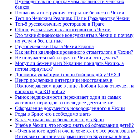
Путеводитель по программам лояльности чешских
банков
Пошаговая инструкция: открытие бизнеса в Чехии
Тест по Чешским Реалиям: Шаг к Гражданству Чехии
Топ-8 русскоязычных ресторанов в Праге
Обзор русскоязычных автосервисов в Чехии
Кто такие финансовые консультанты в Чехии и почему
их услуги бесплатные
Грузоперевозки Прага Чехия Европа
Как найти квалифицированного стоматолога в Чехии?
Не получается найти врача в Чехии, что делать?
Могут ли беженцы из Украины покидать Чехию, а
потом вернуться?
Допомога українцям із зони бойових дій у ЧЕХІЇ
Центр поддержки интеграции иностранцев в
Южноморавском крае в лице Любови Клок отвечает на
вопросы для RUprofi.cz
Рынок недвижимости переживает один из самых
активных периодов за последнее десятилетие
Оформление документов новорожденного в Чехии
Роды в Брно: что необходимо знать
Как я устраивала ребенка в школу в Брно
Учеба в Чехии: что нужно знать об образовании детей?
«Очень много идей и очень хочется их все реализовать».
Интервью с организаторами центра Брусника в Брно.