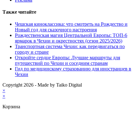
Также читайте
Чешская киноклассика: что смотреть на Рождество и
Новый год для сказочного настроения
Рождественская магия Центральной Европы: ТОП-6
ярмарок в Чехии и окрестностях (сезон 2025/2026)
Транспортная система Чехии: как передвигаться по
городу и стране
Откройте сердце Европы: Лучшие маршруты для
путешествий по Чехии и соседним странам
Гид по медицинскому страхованию для иностранцев в
Чехии
Copyright 2026 - Made by Taiko Digital
×
×
Корзина