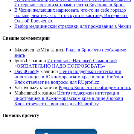
Интервью с организаторами центра Брусника в Брно.
В Чехии желающих нарисовать что-то на себе гораздо
больше, чем тех, кто готов купить картину. Интервью с
Ольгой Бровченко.
Выбор медицинской страховки для проживания в Чехии
Свежие комментарии
Iskusstven_szMi
к записи
Роды в Брно: что необходимо
знать
Igorfzf
к записи
Интервью с Натальей Симоновой
«ОБЯЗАТЕЛЬНО НАДО ПОПРОБОBАТЬ»
DavidGuddy
к записи
Центр поддержки интеграции
иностранцев в Южноморавском крае в лице Любови
Клок отвечает на вопросы для RUprofi.cz
Vasiliyduazy
к записи
Роды в Брно: что необходимо знать
Muhammad
к записи
Центр поддержки интеграции
иностранцев в Южноморавском крае в лице Любови
Клок отвечает на вопросы для RUprofi.cz
Помощь проекту