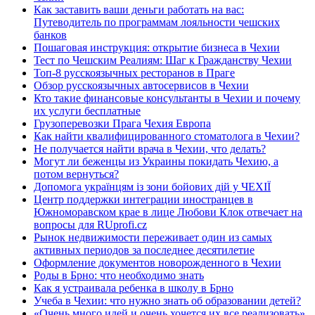
Как заставить ваши деньги работать на вас:
Путеводитель по программам лояльности чешских
банков
Пошаговая инструкция: открытие бизнеса в Чехии
Тест по Чешским Реалиям: Шаг к Гражданству Чехии
Топ-8 русскоязычных ресторанов в Праге
Обзор русскоязычных автосервисов в Чехии
Кто такие финансовые консультанты в Чехии и почему
их услуги бесплатные
Грузоперевозки Прага Чехия Европа
Как найти квалифицированного стоматолога в Чехии?
Не получается найти врача в Чехии, что делать?
Могут ли беженцы из Украины покидать Чехию, а
потом вернуться?
Допомога українцям із зони бойових дій у ЧЕХІЇ
Центр поддержки интеграции иностранцев в
Южноморавском крае в лице Любови Клок отвечает на
вопросы для RUprofi.cz
Рынок недвижимости переживает один из самых
активных периодов за последнее десятилетие
Оформление документов новорожденного в Чехии
Роды в Брно: что необходимо знать
Как я устраивала ребенка в школу в Брно
Учеба в Чехии: что нужно знать об образовании детей?
«Очень много идей и очень хочется их все реализовать».