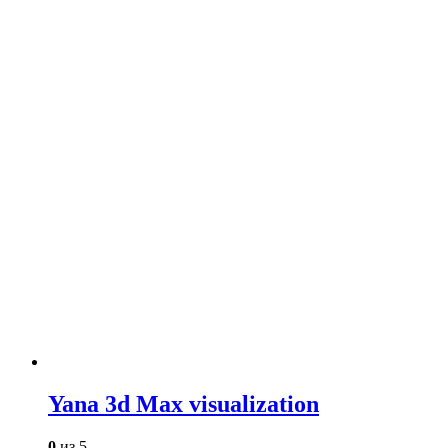
Yana 3d Max visualization
0
из 5