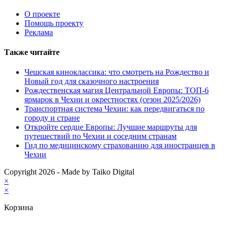
О проекте
Помощь проекту
Реклама
Также читайте
Чешская киноклассика: что смотреть на Рождество и
Новый год для сказочного настроения
Рождественская магия Центральной Европы: ТОП-6
ярмарок в Чехии и окрестностях (сезон 2025/2026)
Транспортная система Чехии: как передвигаться по
городу и стране
Откройте сердце Европы: Лучшие маршруты для
путешествий по Чехии и соседним странам
Гид по медицинскому страхованию для иностранцев в
Чехии
Copyright 2026 - Made by Taiko Digital
×
×
Корзина