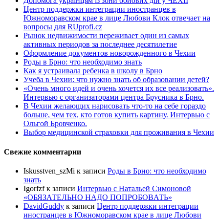
Допомога українцям із зони бойових дій у ЧЕХІЇ
Центр поддержки интеграции иностранцев в
Южноморавском крае в лице Любови Клок отвечает на
вопросы для RUprofi.cz
Рынок недвижимости переживает один из самых
активных периодов за последнее десятилетие
Оформление документов новорожденного в Чехии
Роды в Брно: что необходимо знать
Как я устраивала ребенка в школу в Брно
Учеба в Чехии: что нужно знать об образовании детей?
«Очень много идей и очень хочется их все реализовать».
Интервью с организаторами центра Брусника в Брно.
В Чехии желающих нарисовать что-то на себе гораздо
больше, чем тех, кто готов купить картину. Интервью с
Ольгой Бровченко.
Выбор медицинской страховки для проживания в Чехии
Свежие комментарии
Iskusstven_szMi
к записи
Роды в Брно: что необходимо
знать
Igorfzf
к записи
Интервью с Натальей Симоновой
«ОБЯЗАТЕЛЬНО НАДО ПОПРОБОBАТЬ»
DavidGuddy
к записи
Центр поддержки интеграции
иностранцев в Южноморавском крае в лице Любови