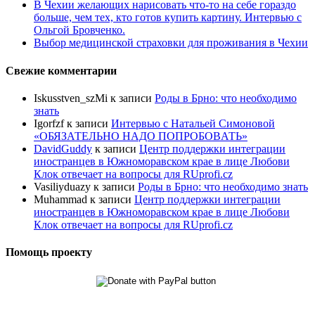
В Чехии желающих нарисовать что-то на себе гораздо
больше, чем тех, кто готов купить картину. Интервью с
Ольгой Бровченко.
Выбор медицинской страховки для проживания в Чехии
Свежие комментарии
Iskusstven_szMi
к записи
Роды в Брно: что необходимо
знать
Igorfzf
к записи
Интервью с Натальей Симоновой
«ОБЯЗАТЕЛЬНО НАДО ПОПРОБОBАТЬ»
DavidGuddy
к записи
Центр поддержки интеграции
иностранцев в Южноморавском крае в лице Любови
Клок отвечает на вопросы для RUprofi.cz
Vasiliyduazy
к записи
Роды в Брно: что необходимо знать
Muhammad
к записи
Центр поддержки интеграции
иностранцев в Южноморавском крае в лице Любови
Клок отвечает на вопросы для RUprofi.cz
Помощь проекту