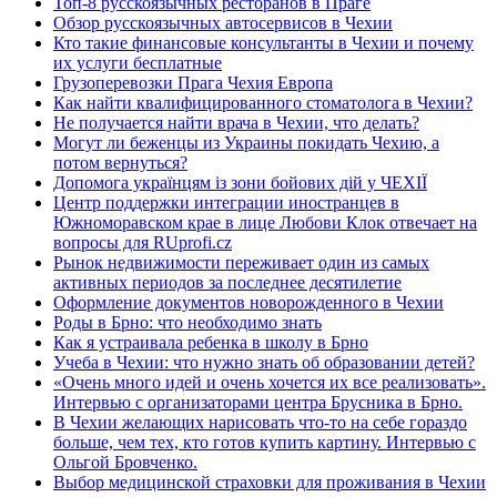
Топ-8 русскоязычных ресторанов в Праге
Обзор русскоязычных автосервисов в Чехии
Кто такие финансовые консультанты в Чехии и почему
их услуги бесплатные
Грузоперевозки Прага Чехия Европа
Как найти квалифицированного стоматолога в Чехии?
Не получается найти врача в Чехии, что делать?
Могут ли беженцы из Украины покидать Чехию, а
потом вернуться?
Допомога українцям із зони бойових дій у ЧЕХІЇ
Центр поддержки интеграции иностранцев в
Южноморавском крае в лице Любови Клок отвечает на
вопросы для RUprofi.cz
Рынок недвижимости переживает один из самых
активных периодов за последнее десятилетие
Оформление документов новорожденного в Чехии
Роды в Брно: что необходимо знать
Как я устраивала ребенка в школу в Брно
Учеба в Чехии: что нужно знать об образовании детей?
«Очень много идей и очень хочется их все реализовать».
Интервью с организаторами центра Брусника в Брно.
В Чехии желающих нарисовать что-то на себе гораздо
больше, чем тех, кто готов купить картину. Интервью с
Ольгой Бровченко.
Выбор медицинской страховки для проживания в Чехии