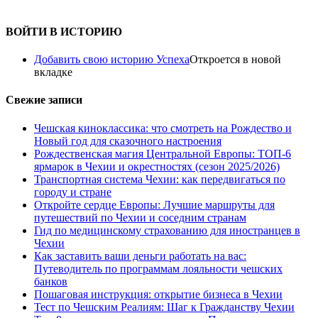
ВОЙТИ В ИСТОРИЮ
Добавить свою историю Успеха
Откроется в новой
вкладке
Свежие записи
Чешская киноклассика: что смотреть на Рождество и
Новый год для сказочного настроения
Рождественская магия Центральной Европы: ТОП-6
ярмарок в Чехии и окрестностях (сезон 2025/2026)
Транспортная система Чехии: как передвигаться по
городу и стране
Откройте сердце Европы: Лучшие маршруты для
путешествий по Чехии и соседним странам
Гид по медицинскому страхованию для иностранцев в
Чехии
Как заставить ваши деньги работать на вас:
Путеводитель по программам лояльности чешских
банков
Пошаговая инструкция: открытие бизнеса в Чехии
Тест по Чешским Реалиям: Шаг к Гражданству Чехии