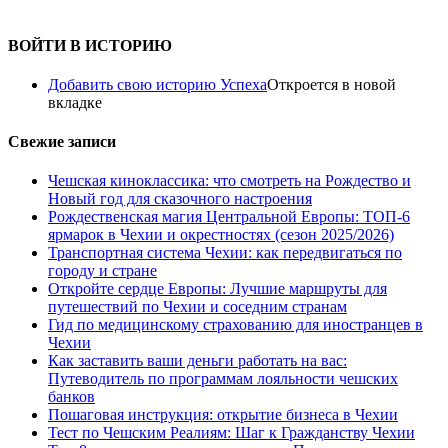
ВОЙТИ В ИСТОРИЮ
Добавить свою историю Успеха
Откроется в новой
вкладке
Свежие записи
Чешская киноклассика: что смотреть на Рождество и
Новый год для сказочного настроения
Рождественская магия Центральной Европы: ТОП-6
ярмарок в Чехии и окрестностях (сезон 2025/2026)
Транспортная система Чехии: как передвигаться по
городу и стране
Откройте сердце Европы: Лучшие маршруты для
путешествий по Чехии и соседним странам
Гид по медицинскому страхованию для иностранцев в
Чехии
Как заставить ваши деньги работать на вас:
Путеводитель по программам лояльности чешских
банков
Пошаговая инструкция: открытие бизнеса в Чехии
Тест по Чешским Реалиям: Шаг к Гражданству Чехии