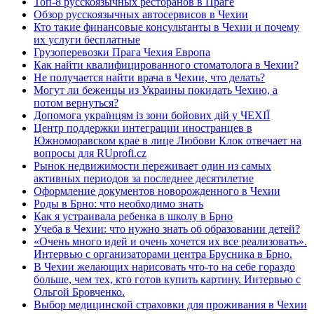
Топ-8 русскоязычных ресторанов в Праге
Обзор русскоязычных автосервисов в Чехии
Кто такие финансовые консультанты в Чехии и почему
их услуги бесплатные
Грузоперевозки Прага Чехия Европа
Как найти квалифицированного стоматолога в Чехии?
Не получается найти врача в Чехии, что делать?
Могут ли беженцы из Украины покидать Чехию, а
потом вернуться?
Допомога українцям із зони бойових дій у ЧЕХІЇ
Центр поддержки интеграции иностранцев в
Южноморавском крае в лице Любови Клок отвечает на
вопросы для RUprofi.cz
Рынок недвижимости переживает один из самых
активных периодов за последнее десятилетие
Оформление документов новорожденного в Чехии
Роды в Брно: что необходимо знать
Как я устраивала ребенка в школу в Брно
Учеба в Чехии: что нужно знать об образовании детей?
«Очень много идей и очень хочется их все реализовать».
Интервью с организаторами центра Брусника в Брно.
В Чехии желающих нарисовать что-то на себе гораздо
больше, чем тех, кто готов купить картину. Интервью с
Ольгой Бровченко.
Выбор медицинской страховки для проживания в Чехии