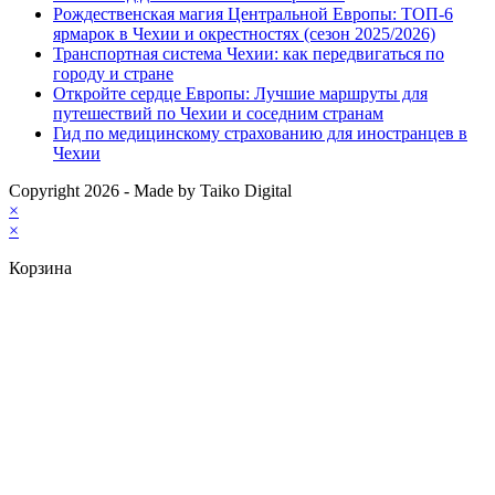
Рождественская магия Центральной Европы: ТОП-6
ярмарок в Чехии и окрестностях (сезон 2025/2026)
Транспортная система Чехии: как передвигаться по
городу и стране
Откройте сердце Европы: Лучшие маршруты для
путешествий по Чехии и соседним странам
Гид по медицинскому страхованию для иностранцев в
Чехии
Copyright 2026 - Made by Taiko Digital
×
×
Корзина