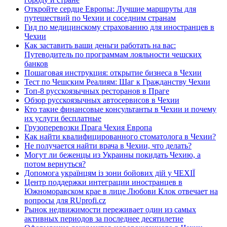
Откройте сердце Европы: Лучшие маршруты для
путешествий по Чехии и соседним странам
Гид по медицинскому страхованию для иностранцев в
Чехии
Как заставить ваши деньги работать на вас:
Путеводитель по программам лояльности чешских
банков
Пошаговая инструкция: открытие бизнеса в Чехии
Тест по Чешским Реалиям: Шаг к Гражданству Чехии
Топ-8 русскоязычных ресторанов в Праге
Обзор русскоязычных автосервисов в Чехии
Кто такие финансовые консультанты в Чехии и почему
их услуги бесплатные
Грузоперевозки Прага Чехия Европа
Как найти квалифицированного стоматолога в Чехии?
Не получается найти врача в Чехии, что делать?
Могут ли беженцы из Украины покидать Чехию, а
потом вернуться?
Допомога українцям із зони бойових дій у ЧЕХІЇ
Центр поддержки интеграции иностранцев в
Южноморавском крае в лице Любови Клок отвечает на
вопросы для RUprofi.cz
Рынок недвижимости переживает один из самых
активных периодов за последнее десятилетие