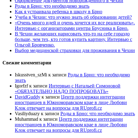
Оформление документов новорожденного в Чехии
Роды в Брно: что необходимо знать
Как я устраивала ребенка в школу в Брно
Учеба в Чехии: что нужно знать об образовании детей?
«Очень много идей и очень хочется их все реализовать».
Интервью с организаторами центра Брусника в Брно.
В Чехии желающих нарисовать что-то на себе гораздо
больше, чем тех, кто готов купить картину. Интервью с
Ольгой Бровченко.
Выбор медицинской страховки для проживания в Чехии
Свежие комментарии
Iskusstven_szMi
к записи
Роды в Брно: что необходимо
знать
Igorfzf
к записи
Интервью с Натальей Симоновой
«ОБЯЗАТЕЛЬНО НАДО ПОПРОБОBАТЬ»
DavidGuddy
к записи
Центр поддержки интеграции
иностранцев в Южноморавском крае в лице Любови
Клок отвечает на вопросы для RUprofi.cz
Vasiliyduazy
к записи
Роды в Брно: что необходимо знать
Muhammad
к записи
Центр поддержки интеграции
иностранцев в Южноморавском крае в лице Любови
Клок отвечает на вопросы для RUprofi.cz