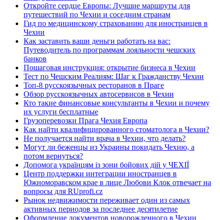
Откройте сердце Европы: Лучшие маршруты для
путешествий по Чехии и соседним странам
Гид по медицинскому страхованию для иностранцев в
Чехии
Как заставить ваши деньги работать на вас:
Путеводитель по программам лояльности чешских
банков
Пошаговая инструкция: открытие бизнеса в Чехии
Тест по Чешским Реалиям: Шаг к Гражданству Чехии
Топ-8 русскоязычных ресторанов в Праге
Обзор русскоязычных автосервисов в Чехии
Кто такие финансовые консультанты в Чехии и почему
их услуги бесплатные
Грузоперевозки Прага Чехия Европа
Как найти квалифицированного стоматолога в Чехии?
Не получается найти врача в Чехии, что делать?
Могут ли беженцы из Украины покидать Чехию, а
потом вернуться?
Допомога українцям із зони бойових дій у ЧЕХІЇ
Центр поддержки интеграции иностранцев в
Южноморавском крае в лице Любови Клок отвечает на
вопросы для RUprofi.cz
Рынок недвижимости переживает один из самых
активных периодов за последнее десятилетие
Оформление документов новорожденного в Чехии