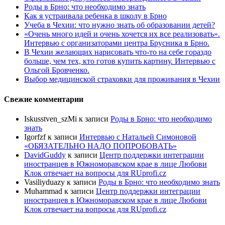
Роды в Брно: что необходимо знать
Как я устраивала ребенка в школу в Брно
Учеба в Чехии: что нужно знать об образовании детей?
«Очень много идей и очень хочется их все реализовать».
Интервью с организаторами центра Брусника в Брно.
В Чехии желающих нарисовать что-то на себе гораздо
больше, чем тех, кто готов купить картину. Интервью с
Ольгой Бровченко.
Выбор медицинской страховки для проживания в Чехии
Свежие комментарии
Iskusstven_szMi
к записи
Роды в Брно: что необходимо
знать
Igorfzf
к записи
Интервью с Натальей Симоновой
«ОБЯЗАТЕЛЬНО НАДО ПОПРОБОBАТЬ»
DavidGuddy
к записи
Центр поддержки интеграции
иностранцев в Южноморавском крае в лице Любови
Клок отвечает на вопросы для RUprofi.cz
Vasiliyduazy
к записи
Роды в Брно: что необходимо знать
Muhammad
к записи
Центр поддержки интеграции
иностранцев в Южноморавском крае в лице Любови
Клок отвечает на вопросы для RUprofi.cz