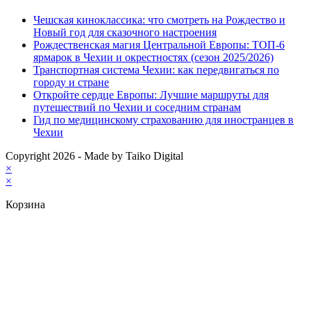
Чешская киноклассика: что смотреть на Рождество и
Новый год для сказочного настроения
Рождественская магия Центральной Европы: ТОП-6
ярмарок в Чехии и окрестностях (сезон 2025/2026)
Транспортная система Чехии: как передвигаться по
городу и стране
Откройте сердце Европы: Лучшие маршруты для
путешествий по Чехии и соседним странам
Гид по медицинскому страхованию для иностранцев в
Чехии
Copyright 2026 - Made by Taiko Digital
×
×
Корзина