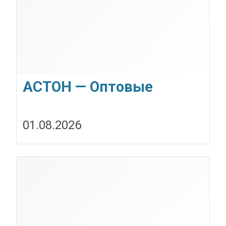
АСТОН — Оптовые
продажи подсолнечного
01.08.2026
масла от завода.
Экспорт