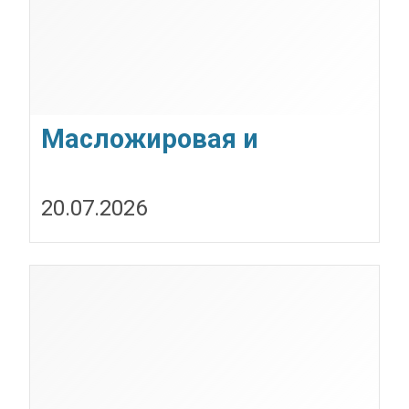
Масложировая и
молочная продукция
20.07.2026
СолПро — экспортные
поставки