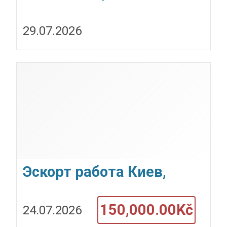
Киеве и странах ЕС.
29.07.2026
Высокие чеки.
Эскорт работа Киев,
Кишинев, Варшава,
150,000.00Kč
24.07.2026
Берлин, Париж.