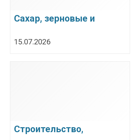
Сахар, зерновые и
зернобобовые,
15.07.2026
масличные культуры,
корма
Строительство,