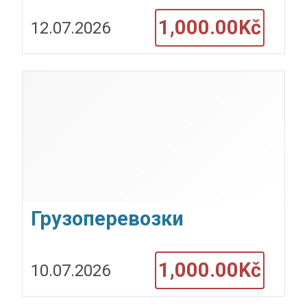
проектирование и
1,000.00Kč
12.07.2026
ремонт под ключ в
Чехии — BIOHITECH s.r.o.
Грузоперевозки
Переезды 24/7
1,000.00Kč
10.07.2026