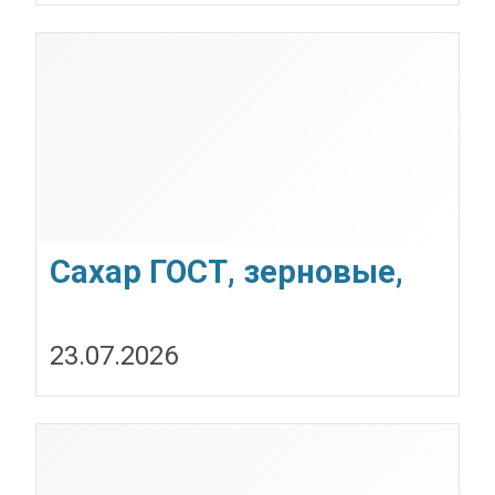
Сахар ГОСТ, зерновые,
бобовые и масличные
23.07.2026
культуры оптом