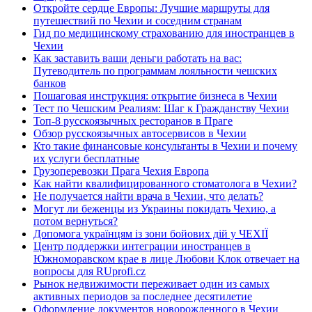
Откройте сердце Европы: Лучшие маршруты для
путешествий по Чехии и соседним странам
Гид по медицинскому страхованию для иностранцев в
Чехии
Как заставить ваши деньги работать на вас:
Путеводитель по программам лояльности чешских
банков
Пошаговая инструкция: открытие бизнеса в Чехии
Тест по Чешским Реалиям: Шаг к Гражданству Чехии
Топ-8 русскоязычных ресторанов в Праге
Обзор русскоязычных автосервисов в Чехии
Кто такие финансовые консультанты в Чехии и почему
их услуги бесплатные
Грузоперевозки Прага Чехия Европа
Как найти квалифицированного стоматолога в Чехии?
Не получается найти врача в Чехии, что делать?
Могут ли беженцы из Украины покидать Чехию, а
потом вернуться?
Допомога українцям із зони бойових дій у ЧЕХІЇ
Центр поддержки интеграции иностранцев в
Южноморавском крае в лице Любови Клок отвечает на
вопросы для RUprofi.cz
Рынок недвижимости переживает один из самых
активных периодов за последнее десятилетие
Оформление документов новорожденного в Чехии