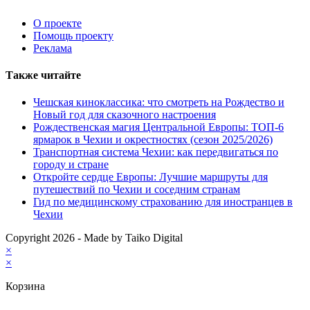
О проекте
Помощь проекту
Реклама
Также читайте
Чешская киноклассика: что смотреть на Рождество и
Новый год для сказочного настроения
Рождественская магия Центральной Европы: ТОП-6
ярмарок в Чехии и окрестностях (сезон 2025/2026)
Транспортная система Чехии: как передвигаться по
городу и стране
Откройте сердце Европы: Лучшие маршруты для
путешествий по Чехии и соседним странам
Гид по медицинскому страхованию для иностранцев в
Чехии
Copyright 2026 - Made by Taiko Digital
×
×
Корзина