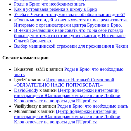
Роды в Брно: что необходимо знать
Как я устраивала ребенка в школу в Брно
Учеба в Чехии: что нужно знать об образовании детей?
«Очень много идей и очень хочется их все реализовать».
Интервью с организаторами центра Брусника в Брно.
В Чехии желающих нарисовать что-то на себе гораздо
больше, чем тех, кто готов купить картину. Интервью с
Ольгой Бровченко.
Выбор медицинской страховки для проживания в Чехии
Свежие комментарии
Iskusstven_szMi
к записи
Роды в Брно: что необходимо
знать
Igorfzf
к записи
Интервью с Натальей Симоновой
«ОБЯЗАТЕЛЬНО НАДО ПОПРОБОBАТЬ»
DavidGuddy
к записи
Центр поддержки интеграции
иностранцев в Южноморавском крае в лице Любови
Клок отвечает на вопросы для RUprofi.cz
Vasiliyduazy
к записи
Роды в Брно: что необходимо знать
Muhammad
к записи
Центр поддержки интеграции
иностранцев в Южноморавском крае в лице Любови
Клок отвечает на вопросы для RUprofi.cz