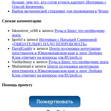
больше, чем тех, кто готов купить картину. Интервью с
Ольгой Бровченко.
Выбор медицинской страховки для проживания в Чехии
Свежие комментарии
Iskusstven_szMi
к записи
Роды в Брно: что необходимо
знать
Igorfzf
к записи
Интервью с Натальей Симоновой
«ОБЯЗАТЕЛЬНО НАДО ПОПРОБОBАТЬ»
DavidGuddy
к записи
Центр поддержки интеграции
иностранцев в Южноморавском крае в лице Любови
Клок отвечает на вопросы для RUprofi.cz
Vasiliyduazy
к записи
Роды в Брно: что необходимо знать
Muhammad
к записи
Центр поддержки интеграции
иностранцев в Южноморавском крае в лице Любови
Клок отвечает на вопросы для RUprofi.cz
Помощь проекту