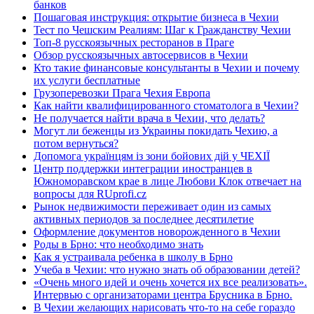
банков
Пошаговая инструкция: открытие бизнеса в Чехии
Тест по Чешским Реалиям: Шаг к Гражданству Чехии
Топ-8 русскоязычных ресторанов в Праге
Обзор русскоязычных автосервисов в Чехии
Кто такие финансовые консультанты в Чехии и почему
их услуги бесплатные
Грузоперевозки Прага Чехия Европа
Как найти квалифицированного стоматолога в Чехии?
Не получается найти врача в Чехии, что делать?
Могут ли беженцы из Украины покидать Чехию, а
потом вернуться?
Допомога українцям із зони бойових дій у ЧЕХІЇ
Центр поддержки интеграции иностранцев в
Южноморавском крае в лице Любови Клок отвечает на
вопросы для RUprofi.cz
Рынок недвижимости переживает один из самых
активных периодов за последнее десятилетие
Оформление документов новорожденного в Чехии
Роды в Брно: что необходимо знать
Как я устраивала ребенка в школу в Брно
Учеба в Чехии: что нужно знать об образовании детей?
«Очень много идей и очень хочется их все реализовать».
Интервью с организаторами центра Брусника в Брно.
В Чехии желающих нарисовать что-то на себе гораздо