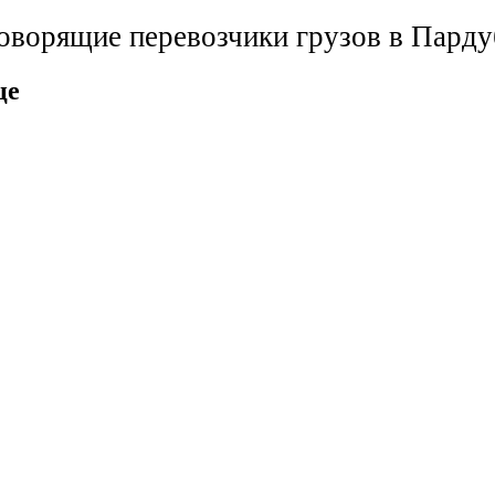
говорящие перевозчики грузов в Парду
це