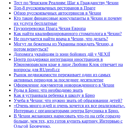
Тест по Чешским Реалиям: Шаг к Гражданству Чехии
Топ-8 русскоязычных ресторанов в Праге
Обзор русскоязычных автосервисов в Чехии
Кто такие финансовые консультанты в Чехии и почему
их услуги бесплатные
Грузоперевозки Прага Чехия Европа
Как найти квалифицированного стоматолога в Чехии?
Не получается найти врача в Чехии, что делать?
Могут ли беженцы из Украины покидать Чехию, а
потом вернуться?
Допомога українцям із зони бойових дій у ЧЕХІЇ
Центр поддержки интеграции иностранцев в
Южноморавском крае в лице Любови Клок отвечает на
вопросы для RUprofi.cz
Рынок недвижимости переживает один из самых
активных периодов за последнее десятилетие
Оформление документов новорожденного в Чехии
Роды в Брно: что необходимо знать
Как я устраивала ребенка в школу в Брно
Учеба в Чехии: что нужно знать об образовании детей?
«Очень много идей и очень хочется их все реализовать».
Интервью с организаторами центра Брусника в Брно.
В Чехии желающих нарисовать что-то на себе гораздо
больше, чем тех, кто готов купить картину. Интервью с
Ольгой Бровченко.