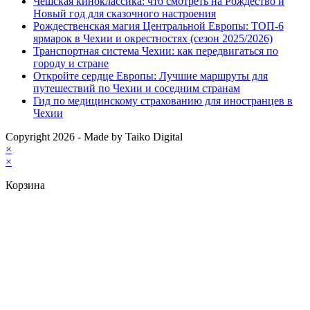
Чешская киноклассика: что смотреть на Рождество и
Новый год для сказочного настроения
Рождественская магия Центральной Европы: ТОП-6
ярмарок в Чехии и окрестностях (сезон 2025/2026)
Транспортная система Чехии: как передвигаться по
городу и стране
Откройте сердце Европы: Лучшие маршруты для
путешествий по Чехии и соседним странам
Гид по медицинскому страхованию для иностранцев в
Чехии
Copyright 2026 - Made by Taiko Digital
×
×
Корзина